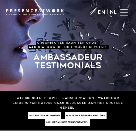
|
EN
NL
ORGANISATIES GAAN TEN ONDER
AAN DIALOOG DIE NIET WORDT GEVOERD.
AMBASSADEUR
TESTIMONIALS
Wij BRENGEN 'PEOPLE TRANSFORMATION', WAARDOOR
LEIDERS VAN NATURE GAAN BIJDRAGEN AAN HET GROTERE
GEHEEL.
MIJZELF TRANSFORMEREN
MIJN TEAM'S TALENTEN BENUTTEN
MIJN ORGANISATIE TRANSFORMEREN