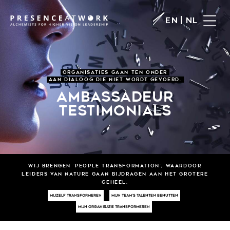
|
EN
NL
ORGANISATIES GAAN TEN ONDER
AAN DIALOOG DIE NIET WORDT GEVOERD.
AMBASSADEUR
TESTIMONIALS
Wij BRENGEN 'PEOPLE TRANSFORMATION', WAARDOOR
LEIDERS VAN NATURE GAAN BIJDRAGEN AAN HET GROTERE
GEHEEL.
MIJZELF TRANSFORMEREN
MIJN TEAM'S TALENTEN BENUTTEN
MIJN ORGANISATIE TRANSFORMEREN