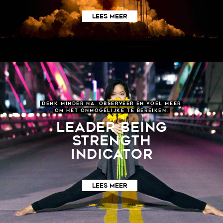
LEES MEER
DENK MINDER NA. OBSERVEER EN VOEL MEER
OM HET ONMOGELIJKE TE BEREIKEN.
LEADER BEING
STRENGTH
INDICATOR
LEES MEER