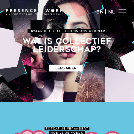
|
EN
NL
ERVAAR HET ZELF TIJDENS ONS WEBINAR
WAT IS COLLECTIEF
LEIDERSCHAP?
LEES MEER
TOTDAT JE VERANDERT
HOE JE JE VOELT,