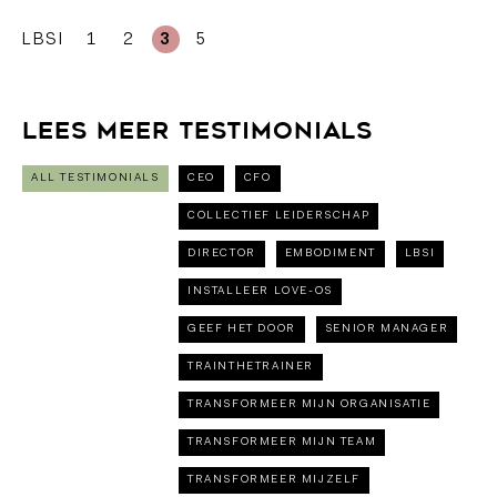
LBSI
1
2
3
5
Lees meer testimonials
ALL TESTIMONIALS
CEO
CFO
COLLECTIEF LEIDERSCHAP
DIRECTOR
EMBODIMENT
LBSI
INSTALLEER LOVE-OS
GEEF HET DOOR
SENIOR MANAGER
TRAINTHETRAINER
TRANSFORMEER MIJN ORGANISATIE
TRANSFORMEER MIJN TEAM
TRANSFORMEER MIJZELF