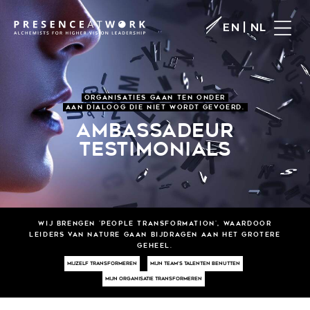
|
EN
NL
ORGANISATIES GAAN TEN ONDER
AAN DIALOOG DIE NIET WORDT GEVOERD.
AMBASSADEUR
TESTIMONIALS
Wij BRENGEN 'PEOPLE TRANSFORMATION', WAARDOOR
LEIDERS VAN NATURE GAAN BIJDRAGEN AAN HET GROTERE
GEHEEL.
MIJZELF TRANSFORMEREN
MIJN TEAM'S TALENTEN BENUTTEN
MIJN ORGANISATIE TRANSFORMEREN