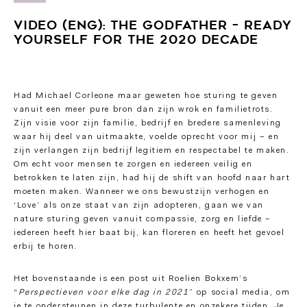
VIDEO (ENG): THE GODFATHER – READY
YOURSELF FOR THE 2020 DECADE
Had Michael Corleone maar geweten hoe sturing te geven
vanuit een meer pure bron dan zijn wrok en familietrots.
Zijn visie voor zijn familie, bedrijf en bredere samenleving
waar hij deel van uitmaakte, voelde oprecht voor mij – en
zijn verlangen zijn bedrijf legitiem en respectabel te maken.
Om echt voor mensen te zorgen en iedereen veilig en
betrokken te laten zijn, had hij de shift van hoofd naar hart
moeten maken. Wanneer we ons bewustzijn verhogen en
‘Love’ als onze staat van zijn adopteren, gaan we van
nature sturing geven vanuit compassie, zorg en liefde –
iedereen heeft hier baat bij, kan floreren en heeft het gevoel
erbij te horen.
Het bovenstaande is een post uit Roelien Bokxem’s
“
Perspectieven voor elke dag in 2021
” op social media, om
je te ondersteunen in deze turbulente en onzekere tijden. Je