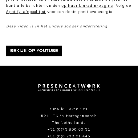
kunt alle berichten vinden
op haar LinkedIn-pagina
. Volg de
Spotify-afspeellijst
voor een dosis positieve energie!
Deze video is in het Engels zonder ondertiteling.
Bekijk op Youtube
Smalle Haven 161
5211 TK ‘s-Hertogenbosch
The Netherlands
+31 (0)73 800 00 31
+31 (0)6 203 61 445